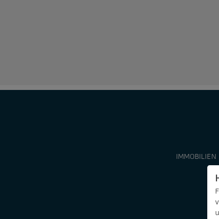
IMMOBILIEN
F
v
u