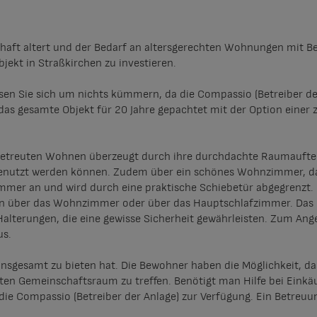
aft altert und der Bedarf an altersgerechten Wohnungen mit B
bjekt in Straßkirchen zu investieren.
üssen Sie sich um nichts kümmern, da die Compassio (Betreiber d
s gesamte Objekt für 20 Jahre gepachtet mit der Option einer 
etreuten Wohnen überzeugt durch ihre durchdachte Raumaufteilu
nutzt werden können. Zudem über ein schönes Wohnzimmer, das
mmer an und wird durch eine praktische Schiebetür abgegrenzt. 
an über das Wohnzimmer oder über das Hauptschlafzimmer. Das 
alterungen, die eine gewisse Sicherheit gewährleisten. Zum Ang
us.
e insgesamt zu bieten hat. Die Bewohner haben die Möglichkeit, d
en Gemeinschaftsraum zu treffen. Benötigt man Hilfe bei Einkäu
die Compassio (Betreiber der Anlage) zur Verfügung. Ein Betreuu