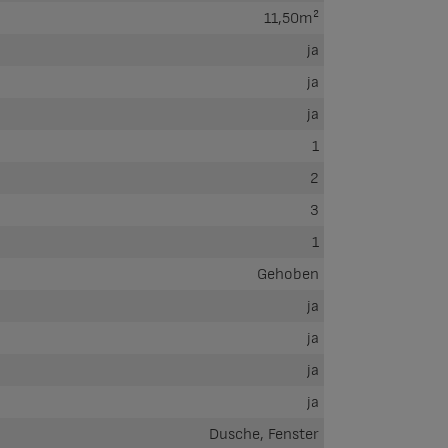
11,50m²
ja
ja
ja
1
2
3
1
Gehoben
ja
ja
ja
ja
Dusche, Fenster