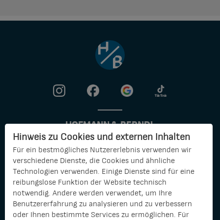
HOFMANN & BERNDL
Hinweis zu Cookies und externen Inhalten
HAUS- UND IMMOBILIENVERWALTUNGS GMBH
& CO. KG
Für ein bestmögliches Nutzererlebnis verwenden wir
verschiedene Dienste, die Cookies und ähnliche
info@hofmann-berndl.de
Technologien verwenden. Einige Dienste sind für eine
reibungslose Funktion der Website technisch
notwendig. Andere werden verwendet, um Ihre
BÜRO DEGGENDORF
BÜRO LANDSHUT
Benutzererfahrung zu analysieren und zu verbessern
Güterstraße 2
Ritter-von-Schoch-Str. 7
oder Ihnen bestimmte Services zu ermöglichen. Für