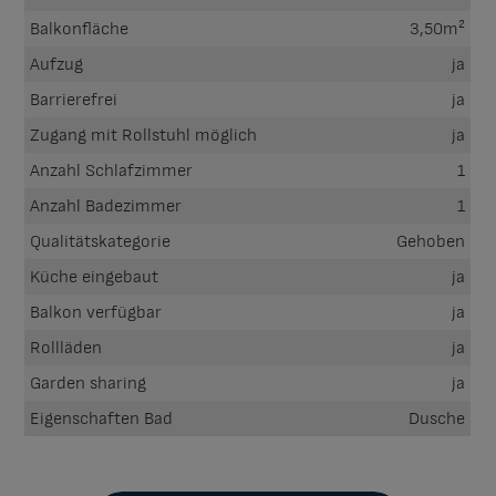
Balkonfläche
3,50m²
Aufzug
ja
Barrierefrei
ja
Zugang mit Rollstuhl möglich
ja
Anzahl Schlafzimmer
1
Anzahl Badezimmer
1
Qualitätskategorie
Gehoben
Küche eingebaut
ja
Balkon verfügbar
ja
Rollläden
ja
Garden sharing
ja
Eigenschaften Bad
Dusche